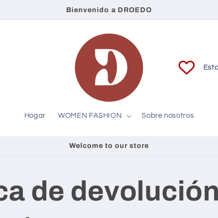
Bienvenido a DROEDO
P
a
í
s
Hogar
WOMEN FASHION
Sobre nosotros
/
r
Welcome to our store
e
g
ica de devolución
i
ó