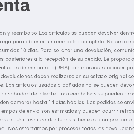
enta
n
ción y reembolso
Los artículos se pueden devolver dentr
ntrega para obtener un reembolso completo. No se ace
urridos 10 días.
Para solicitar una devolución, comun
ías posteriores a la recepción de su pedido. Le propor
volución de mercancía (RMA) con más instrucciones pa
 devoluciones deben realizarse en su estado original co
es. Los artículos usados ​​o dañados no se pueden devol
onsabilidad del cliente.
Los reembolsos se pueden pro
eden demorar hasta 14 días hábiles.
Los pedidos se env
s tiempos de envío son estimados y pueden ocurrir retr
nsión.
Por favor contáctenos si tiene alguna pregunta
nal. Nos esforzamos por procesar todas las devolucion