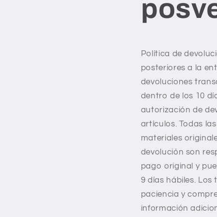
posv
Política de devolu
posteriores a la e
devoluciones transc
dentro de los 10 d
autorización de de
artículos.
Todas las
materiales original
devolución son resp
pago original y pu
9 días hábiles. Lo
paciencia y compre
información adicio