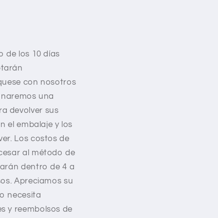
o de los 10 días
ptarán
íquese con nosotros
cionaremos una
ra devolver sus
n el embalaje y los
ver. Los costos de
cesar al método de
iarán dentro de 4 a
asos. Apreciamos su
 o necesita
es y reembolsos de