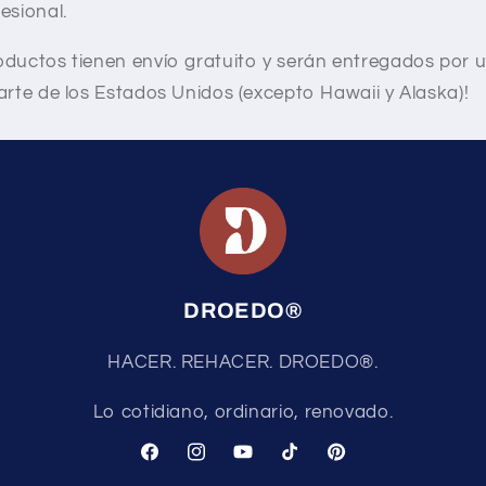
esional.
oductos tienen envío gratuito y serán entregados por 
arte de los Estados Unidos (excepto Hawaii y Alaska)!
DROEDO®
HACER. REHACER. DROEDO®.
Lo cotidiano, ordinario, renovado.
Facebook
Instagram
YouTube
TikTok
Pinterest