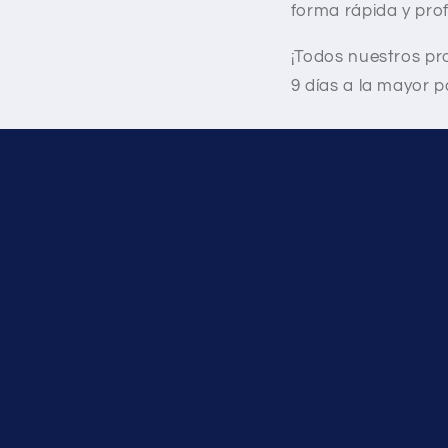
forma rápida y prof
¡Todos nuestros pr
9 días a la mayor p